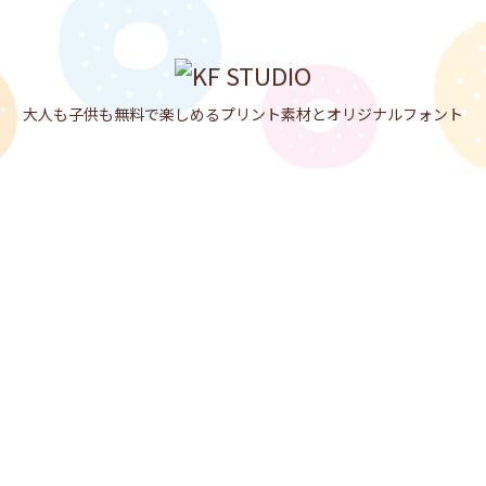

メニュ

大人も子供も無料で楽しめるプリント素材とオリジナルフォント
サイド

前へ

次へ

検索