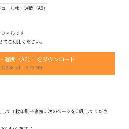
リフィルです。
せてご利用ください。
帳・週間（A6）” をダウンロード
22A6.pdf – 3.32 MB
定して１枚印刷→裏面に次のページを印刷してくださ
てお使いください。