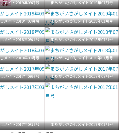
メイト2019年09月号
まちがいさがしメイト2019年07月号
メイト2019年03月号
まちがいさがしメイト2019年01月号
メイト2018年09月号
まちがいさがしメイト2018年07月号
メイト2018年03月号
まちがいさがしメイト2018年01月号
メイト2017年09月号
まちがいさがしメイト2017年07月号
メイト2017年03月号
まちがいさがしメイト2017年01月号