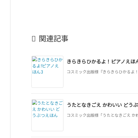

関連記事
きらきらひかるよ！ピアノえほ
コスミック出版様『きらきらひかるよ！ピ
うたとなきごえ かわいい どう
コスミック出版様「うたとなきごえ かわ