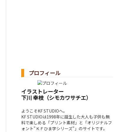
プロフィール
イラストレーター
下川 幸枝（シモカワサチエ）
ようこそKF STUDIOへ。
KF STUDIOは1998年に誕生した大人も子供も無
料で楽しめる「プリント素材」と「オリジナルフ
ォント"ＫＦひま字シリーズ"」のサイトです。