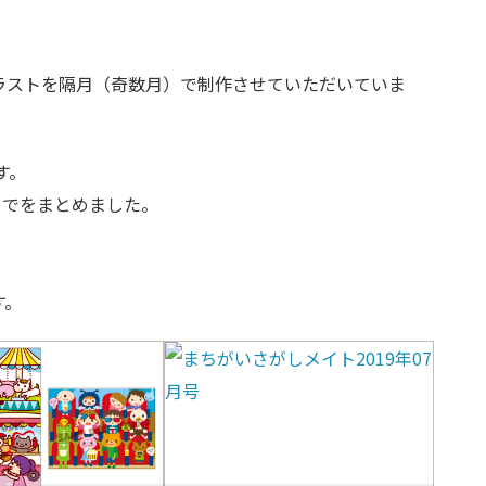
ラストを隔月（奇数月）で制作させていただいていま
す。
号までをまとめました。
す。