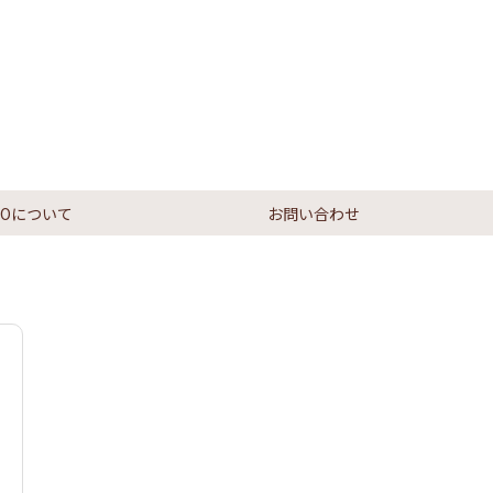
DIOについて
お問い合わせ