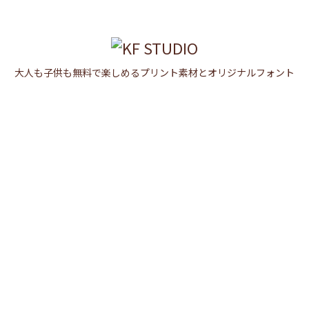

メニュ

大人も子供も無料で楽しめるプリント素材とオリジナルフォント
サイド

前へ

次へ

検索