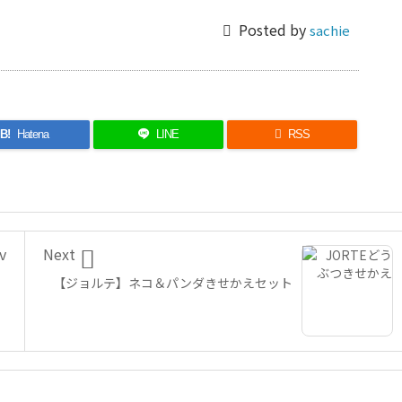

Posted by
sachie
B!
Hatena
LINE

RSS

v
Next
【ジョルテ】ネコ＆パンダきせかえセット