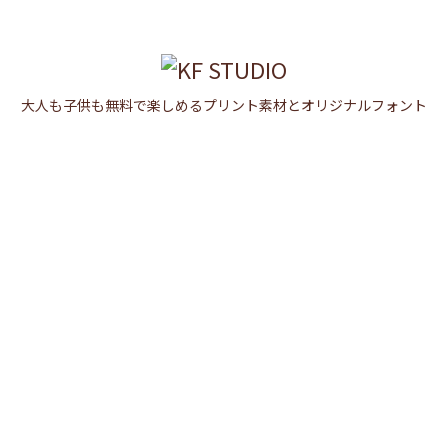

メニュ

大人も子供も無料で楽しめるプリント素材とオリジナルフォント
サイド

前へ

次へ

検索