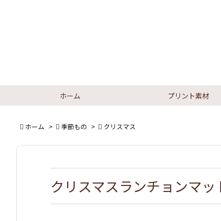
ホーム
プリント素材

ホーム
>

季節もの
>

クリスマス
クリスマスランチョンマッ