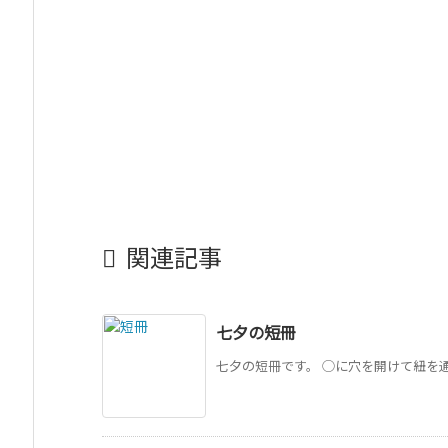

関連記事
七夕の短冊
七夕の短冊です。 ◯に穴を開けて紐を通