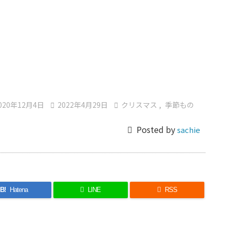
020年12月4日

2022年4月29日

クリスマス
,
季節もの

Posted by
sachie
B!
Hatena
LINE

RSS