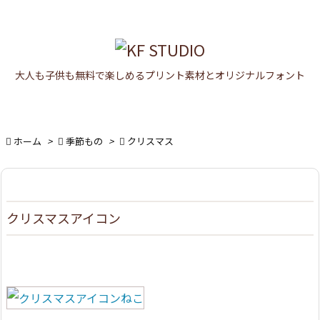

メニュ

大人も子供も無料で楽しめるプリント素材とオリジナルフォント
サイド

前へ


ホーム
>

季節もの
>

クリスマス
次へ

検索
クリスマスアイコン