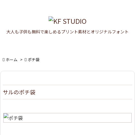

メニュ

大人も子供も無料で楽しめるプリント素材とオリジナルフォント
サイド

前へ


ホーム
>

ポチ袋
次へ

検索
サルのポチ袋