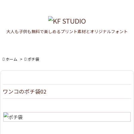

メニュ

大人も子供も無料で楽しめるプリント素材とオリジナルフォント
サイド

前へ


ホーム
>

ポチ袋
次へ

検索
ワンコのポチ袋02