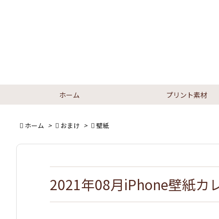
ホーム
プリント素材

ホーム
>

おまけ
>

壁紙
2021年08月iPhone壁紙