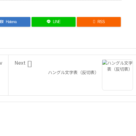
B!
Hatena
LINE

RSS

v
Next
ハングル文字表（反切表）