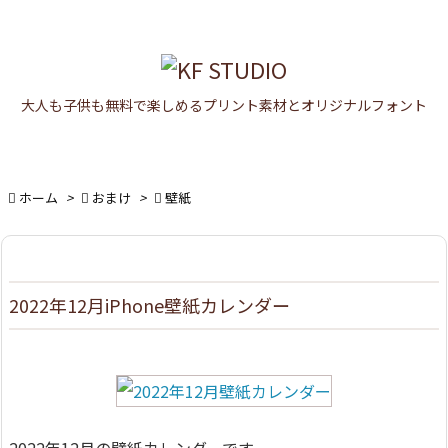

メニュ

大人も子供も無料で楽しめるプリント素材とオリジナルフォント
サイド

前へ


ホーム
>

おまけ
>

壁紙
次へ

検索
2022年12月iPhone壁紙カレンダー
2022年12月の壁紙カレンダーです。