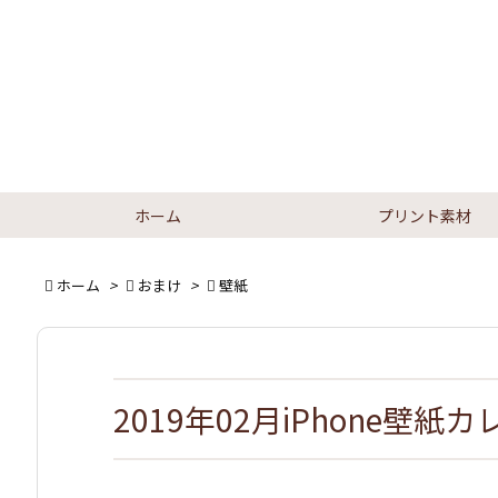
ホーム
プリント素材

ホーム
>

おまけ
>

壁紙
2019年02月iPhone壁紙