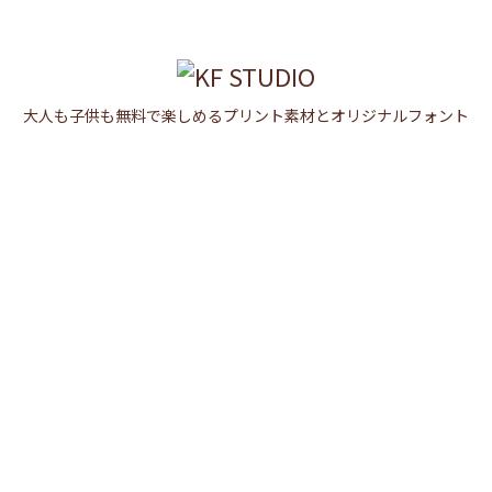

メニュ

大人も子供も無料で楽しめるプリント素材とオリジナルフォント
サイド

前へ

次へ

検索