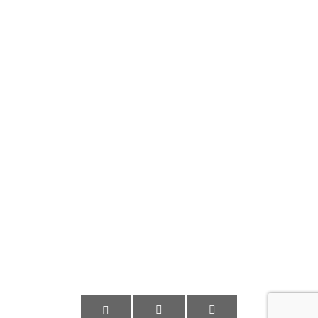


