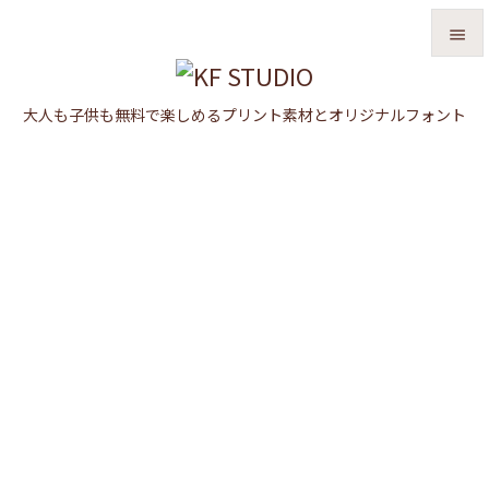


メニュ
大人も子供も無料で楽しめるプリント素材とオリジナルフォント

サイド

前へ

次へ

検索