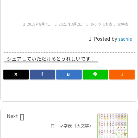

2018年8月7日

2021年3月2日

あいうえお表
,
文字表

Posted by
sachie
シェアしていただけるとうれしいです！
B!


Next
ローマ字表（大文字）