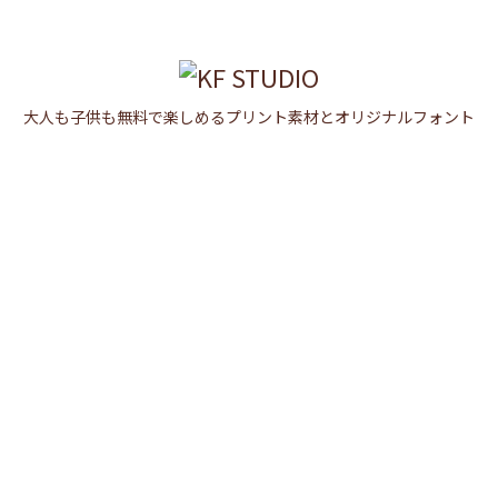

メニュ

大人も子供も無料で楽しめるプリント素材とオリジナルフォント
サイド

前へ

次へ

検索