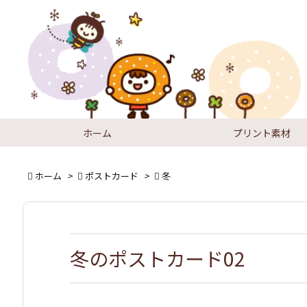
ホーム
プリント素材

ホーム
>

ポストカード
>

冬
冬のポストカード02