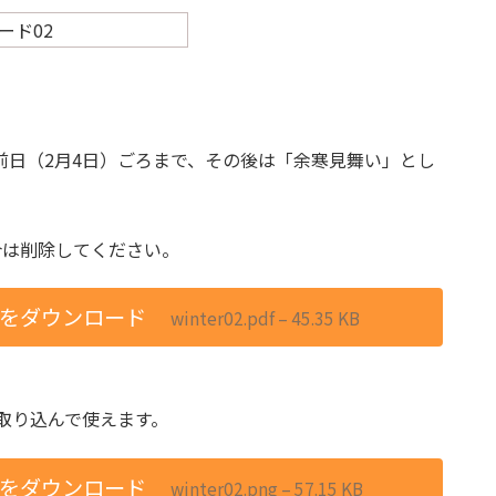
前日（2月4日）ごろまで、その後は「余寒見舞い」とし
合は削除してください。
” をダウンロード
winter02.pdf – 45.35 KB
に取り込んで使えます。
” をダウンロード
winter02.png – 57.15 KB