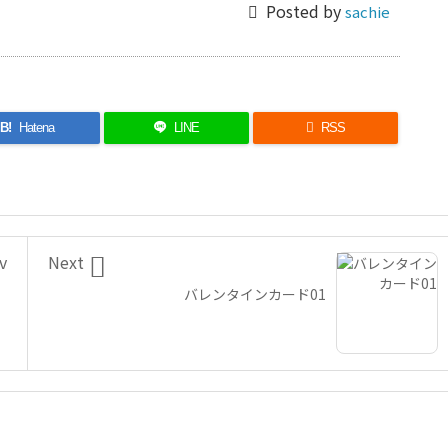

Posted by
sachie
B!
Hatena
LINE

RSS

v
Next
バレンタインカード01