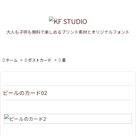

メニュ

大人も子供も無料で楽しめるプリント素材とオリジナルフォント
サイド

前へ


ホーム
>

ポストカード
>

夏
次へ

検索
ビールのカード02