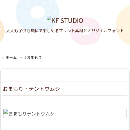

メニュ

大人も子供も無料で楽しめるプリント素材とオリジナルフォント
サイド

前へ


ホーム
>

おまもり
次へ

検索
おまもり・テントウムシ