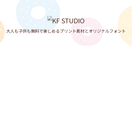

メニュ

大人も子供も無料で楽しめるプリント素材とオリジナルフォント
サイド

前へ

次へ

検索