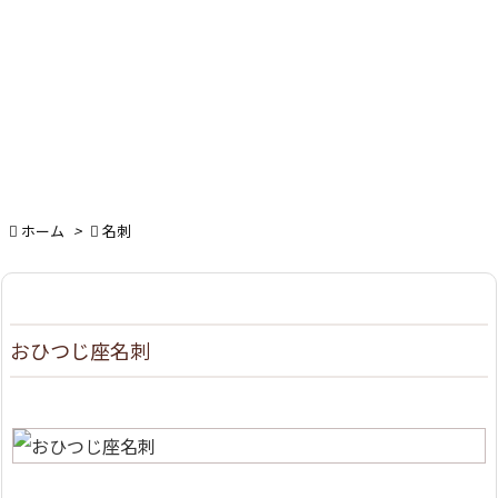

ホーム
>

名刺
おひつじ座名刺