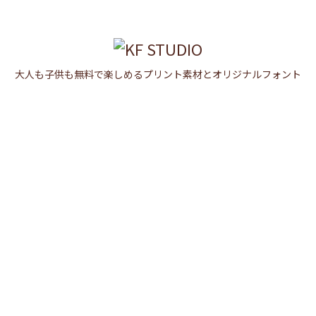

メニュ

大人も子供も無料で楽しめるプリント素材とオリジナルフォント
サイド

前へ

次へ

検索