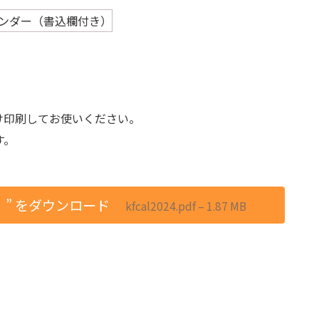
。
け印刷してお使いください。
す。
）” をダウンロード
kfcal2024.pdf – 1.87 MB