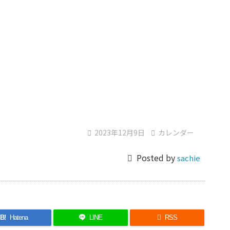

2023年12月9日

カレンダー

Posted by
sachie
B!
Hatena
LINE

RSS