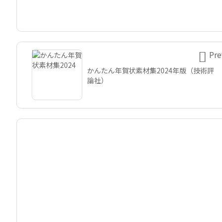

Pre
かんたん年賀状素材集2024年版（技術評
論社）