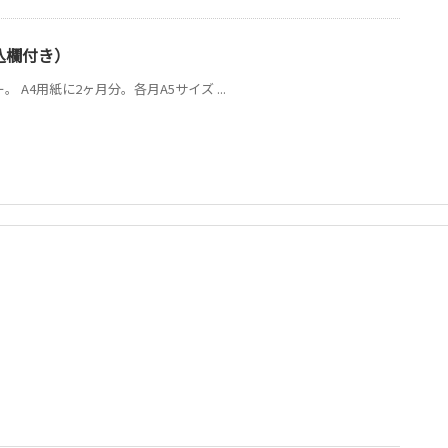
書込欄付き）
 A4用紙に2ヶ月分。各月A5サイズ ...