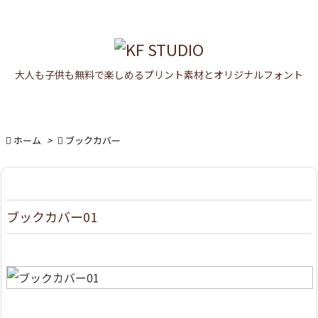

メニュ

大人も子供も無料で楽しめるプリント素材とオリジナルフォント
サイド

前へ


ホーム
>

ブックカバー
次へ

検索
ブックカバー01