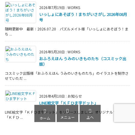
2026年7月19日
:
WORKS
いっしょにあそぼう！まちがいさがし 2026年08月
号
随時更新中 最新：2026.07.20 パズルメイト様「いっしょにあそぼう！ま
ち ...
2026年5月20日
:
WORKS
おふろえほん うみのいきものたち（コスミック出
版）
コスミック出版様「おふろえほん うみのいきものたち」のイラストを制作さ
せていただ ...
2026年4月10日
:
お知らせ
LINE絵文字「ＫＦひま字ドット」



LINE絵文字「ＫＦひま字ドット」をリリースしました。オリジナルフォント
メニュー
上へ
「ＫＦひ ...
ホーム