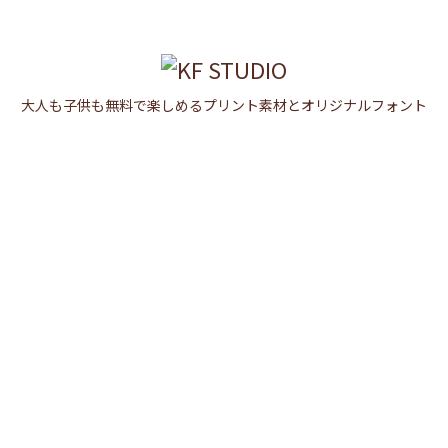

メニュ

大人も子供も無料で楽しめるプリント素材とオリジナルフォント
サイド

前へ

次へ

検索