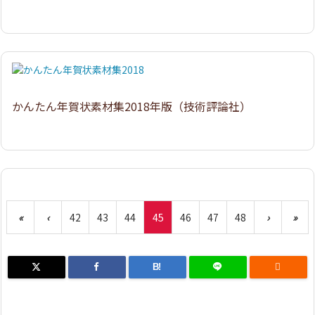
かんたん年賀状素材集2018年版（技術評論社）
«
‹
42
43
44
45
46
47
48
›
»
B!
